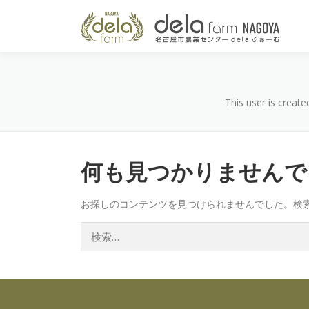
コ
ン
テ
ン
ツ
へ
ス
This user is create
キ
ッ
プ
何も見つかりませんで
お探しのコンテンツを見つけられませんでした。検
検
索: