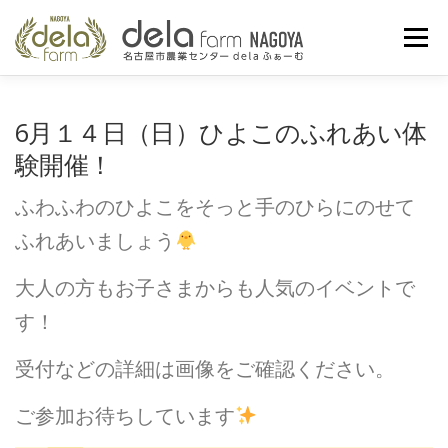
コ
ン
メニュー
テ
ン
ツ
へ
農業センターとは
お知らせ
イベント情報
6月１４日（日）ひよこのふれあい体
ス
キ
験開催！
ッ
プ
お問い合わせ
交通アクセス
INSTAGRAM
ふわふわのひよこをそっと手のひらにのせて
ふれあいましょう
大人の方もお子さまからも人気のイベントで
す！
受付などの詳細は画像をご確認ください。
ご参加お待ちしています