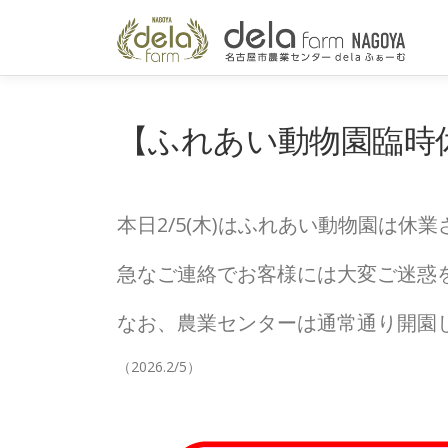
コ
ン
テ
ン
ツ
へ
【ふれあい動物園臨時
ス
キ
ッ
プ
本日2/5(木)はふれあい動物園は休
急なご連絡でお客様には大変ご迷惑
なお、農業センターは通常通り開園
（2026.2/5）