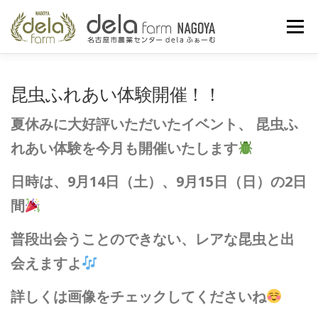
コ
ン
メニュー
テ
ン
ツ
へ
農業センターとは
お知らせ
イベント情報
昆虫ふれあい体験開催！！
ス
キ
ッ
夏休みに大好評いただいたイベント、 昆虫ふ
プ
お問い合わせ
交通アクセス
INSTAGRAM
れあい体験を今月も開催いたします
日時は、9月14日（土）、9月15日（日）の2日
間
普段出会うことのできない、レアな昆虫と出
会えますよ
詳しくは画像をチェックしてくださいね