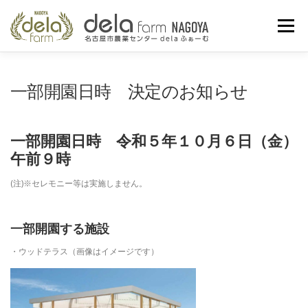
コ
ン
メニュー
テ
ン
ツ
へ
農業センターとは
お知らせ
イベント情報
一部開園日時 決定のお知らせ
ス
キ
ッ
プ
お問い合わせ
交通アクセス
INSTAGRAM
一部開園日時 令和５年１０月６日（金）
午前９時
(注)※セレモニー等は実施しません。
一部開園する施設
・ウッドテラス（画像はイメージです）