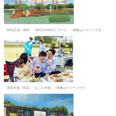
・BBQ広場（有料）「BBQCANVASヒラバリ」（画像はイメージです）
・産直市場（売店）「なご八市場」（画像はイメージです）